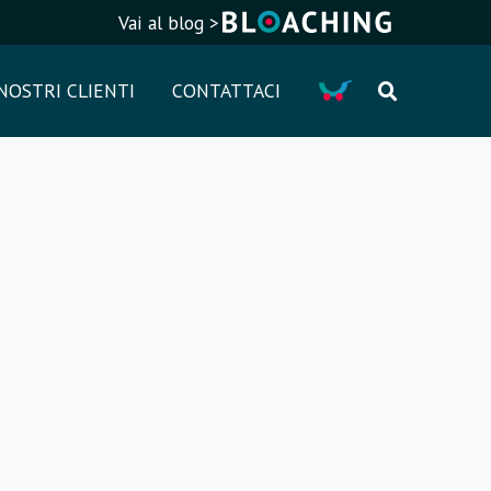
Vai al blog >
Cart
 NOSTRI CLIENTI
CONTATTACI