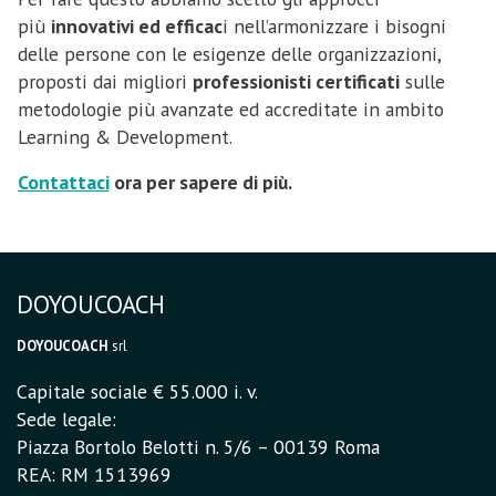
più
innovativi ed efficac
i nell’armonizzare i bisogni
delle persone con le esigenze delle organizzazioni,
proposti dai migliori
professionisti certificati
sulle
metodologie più avanzate ed accreditate in ambito
Learning & Development.
Contattaci
ora per sapere di più.
DOYOUCOACH
DOYOUCOACH
srl
Capitale sociale € 55.000 i. v.
Sede legale:
Piazza Bortolo Belotti n. 5/6 – 00139 Roma
REA: RM 1513969