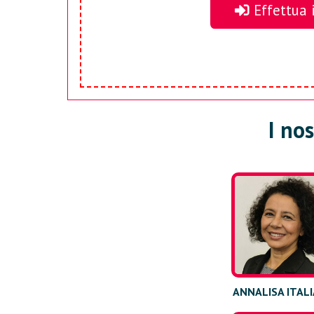
Effettua i
I nos
ANNALISA ITAL