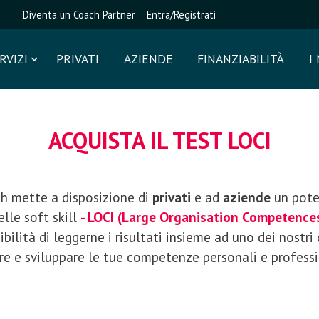
Diventa un Coach Partner
Entra/Registrati
RVIZI
PRIVATI
AZIENDE
FINANZIABILITÀ
I
ACQUISTA IL TEST LOCI
 mette a disposizione di
privati
e ad
aziende
un pote
elle soft skill
- LOCI (Large Organisation Competences
ibilità di leggerne i risultati insieme ad uno dei nostri 
e e sviluppare le tue competenze personali e professi