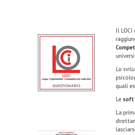
Il LOCI
raggiun
Compet
univers
Lo svil
psicolo
quali e
Le
soft 
La prim
diretta
lasciar