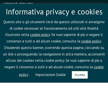
COOKIE POLICY
Informativa privacy e cookies
ESERCIZIO DEI DIRITTI
Questo sito o gli strumenti terzi da questo utilizzati si avvalgono
CERTIFICAZIONI E POLICY INTERNE
di cookie necessari al funzionamento ed utili alle finalità
FAQ
illustrate nella
cookie policy
. Se vuoi saperne di più o negare il
consenso a tutti o ad alcuni cookie, consulta la
cookie policy
.
DIVENTA UN COACH PARTNER
Chiudendo questo banner, scorrendo questa pagina, cliccando su
un link o proseguendo la navigazione in altra maniera, acconsenti
all’uso dei cookies nella cookie policy. Se vuoi saperne di più o
negare il consenso a tutti o ad alcuni cookie, consulta la
cookie
policy
..
Impostazioni Cookie
Accetta