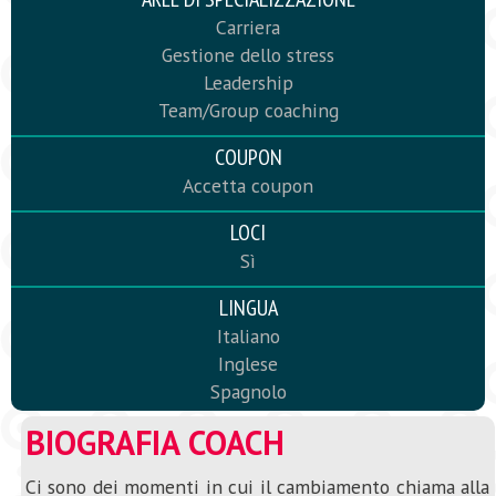
Carriera
Gestione dello stress
Leadership
Team/Group coaching
COUPON
Accetta coupon
LOCI
Sì
LINGUA
Italiano
Inglese
Spagnolo
BIOGRAFIA COACH
Ci sono dei momenti in cui il cambiamento chiama alla