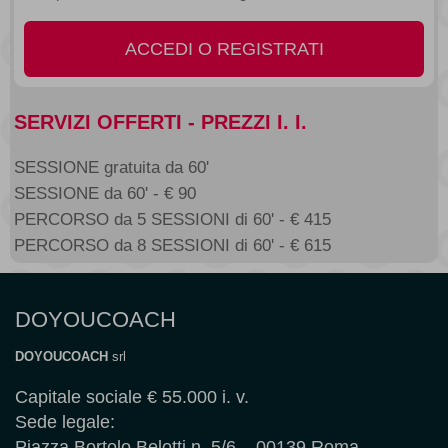
ACCEDI O REGISTRATI
SERVIZI OFFERTI - PREZZI I. I.
SESSIONE gratuita da 60'
SESSIONE da 60' - € 90
PERCORSO da 5 SESSIONI di 60' - € 415
PERCORSO da 8 SESSIONI di 60' - € 615
DOYOUCOACH
DOYOUCOACH
srl
Capitale sociale € 55.000 i. v.
Sede legale:
Piazza Bortolo Belotti n. 5/6 – 00139 Roma