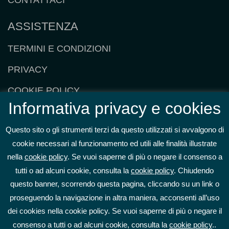
ASSISTENZA
TERMINI E CONDIZIONI
PRIVACY
COOKIE POLICY
Informativa privacy e cookies
ESERCIZIO DEI DIRITTI
Questo sito o gli strumenti terzi da questo utilizzati si avvalgono di
CERTIFICAZIONI E POLICY INTERNE
cookie necessari al funzionamento ed utili alle finalità illustrate
FAQ
nella
cookie policy
. Se vuoi saperne di più o negare il consenso a
tutti o ad alcuni cookie, consulta la
cookie policy
. Chiudendo
DIVENTA UN COACH PARTNER
questo banner, scorrendo questa pagina, cliccando su un link o
proseguendo la navigazione in altra maniera, acconsenti all’uso
dei cookies nella cookie policy. Se vuoi saperne di più o negare il
consenso a tutti o ad alcuni cookie, consulta la
cookie policy
..