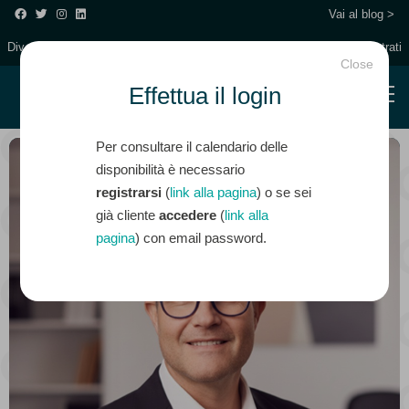
Vai al blog >
Diventa un Coach Partner
Entra/Registrati
Close
Effettua il login
Per consultare il calendario delle
disponibilità è necessario
registrarsi
(
link alla pagina
) o se sei
già cliente
accedere
(
link alla
pagina
) con email password.