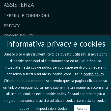
ASSISTENZA
TERMINI E CONDIZIONI
PRIVACY
COOKIE POLICY
Informativa privacy e cookies
ESERCIZIO DEI DIRITTI
Questo sito o gli strumenti terzi da questo utilizzati si avvalgono
CERTIFICAZIONI E POLICY INTERNE
di cookie necessari al funzionamento ed utili alle finalità
FAQ
illustrate nella
cookie policy
. Se vuoi saperne di più o negare il
consenso a tutti o ad alcuni cookie, consulta la
cookie policy
.
DIVENTA UN COACH PARTNER
Chiudendo questo banner, scorrendo questa pagina, cliccando su
un link o proseguendo la navigazione in altra maniera, acconsenti
all’uso dei cookies nella cookie policy. Se vuoi saperne di più o
negare il consenso a tutti o ad alcuni cookie, consulta la
cookie
policy
..
Impostazioni Cookie
Accetta