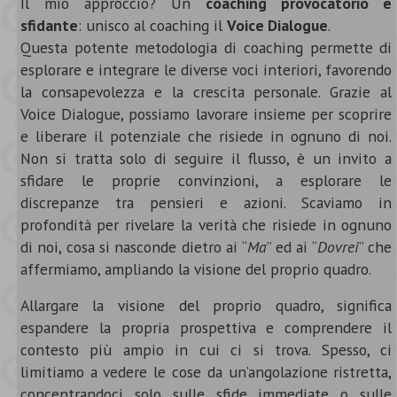
Il mio approccio? Un
coaching provocatorio e
sfidante
: unisco al coaching il
Voice Dialogue
.
Questa potente metodologia di coaching permette di
esplorare e integrare le diverse voci interiori, favorendo
la consapevolezza e la crescita personale. Grazie al
Voice Dialogue, possiamo lavorare insieme per scoprire
e liberare il potenziale che risiede in ognuno di noi.
Non si tratta solo di seguire il flusso, è un invito a
sfidare le proprie convinzioni, a esplorare le
discrepanze tra pensieri e azioni. Scaviamo in
profondità per rivelare la verità che risiede in ognuno
di noi, cosa si nasconde dietro ai “
Ma
” ed ai “
Dovrei
” che
affermiamo, ampliando la visione del proprio quadro.
Allargare la visione del proprio quadro, significa
espandere la propria prospettiva e comprendere il
contesto più ampio in cui ci si trova. Spesso, ci
limitiamo a vedere le cose da un’angolazione ristretta,
concentrandoci solo sulle sfide immediate o sulle