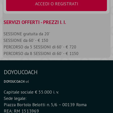
ACCEDI O REGISTRATI
SERVIZI OFFERTI - PREZZI I. I.
SESSIONE gratuita da 20'
SESSIONE da 60' - € 150
PERCORSO da 5 SESSIONI di 60' - € 720
PERCORSO da 8 SESSIONI di 60' - € 1150
DOYOUCOACH
DOYOUCOACH
srl
Capitale sociale € 55.000 i. v.
Sede legale:
Piazza Bortolo Belotti n. 5/6 – 00139 Roma
REA: RM 1513969