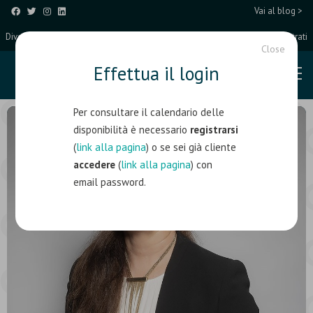
Vai al blog >
Diventa un Coach Partner
Entra/Registrati
Close
Effettua il login
Per consultare il calendario delle
disponibilità è necessario
registrarsi
(
link alla pagina
) o se sei già cliente
accedere
(
link alla pagina
) con
email password.