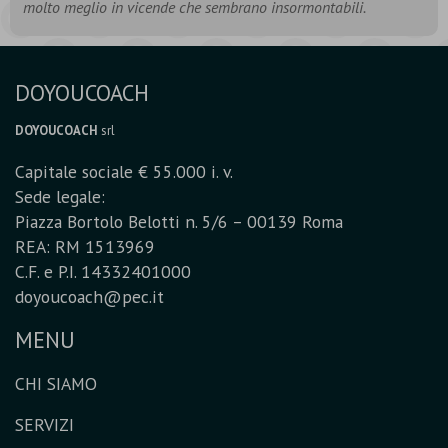
molto meglio in vicende che sembrano insormontabili.
DOYOUCOACH
DOYOUCOACH
srl
Capitale sociale € 55.000 i. v.
Sede legale:
Piazza Bortolo Belotti n. 5/6 – 00139 Roma
REA: RM 1513969
C.F. e P.I. 14332401000
doyoucoach@pec.it
MENU
CHI SIAMO
SERVIZI