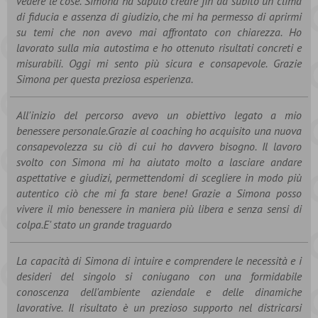
vedere le cose. Simona ha saputo creare fin da subito un clima
di fiducia e assenza di giudizio, che mi ha permesso di aprirmi
su temi che non avevo mai affrontato con chiarezza. Ho
lavorato sulla mia autostima e ho ottenuto risultati concreti e
misurabili. Oggi mi sento più sicura e consapevole. Grazie
Simona per questa preziosa esperienza.
All'inizio del percorso avevo un obiettivo legato a mio
benessere personale.Grazie al coaching ho acquisito una nuova
consapevolezza su ciò di cui ho davvero bisogno. Il lavoro
svolto con Simona mi ha aiutato molto a lasciare andare
aspettative e giudizi, permettendomi di scegliere in modo più
autentico ciò che mi fa stare bene! Grazie a Simona posso
vivere il mio benessere in maniera più libera e senza sensi di
colpa.E' stato un grande traguardo
La capacità di Simona di intuire e comprendere le necessità e i
desideri del singolo si coniugano con una formidabile
conoscenza dell'ambiente aziendale e delle dinamiche
lavorative. Il risultato è un prezioso supporto nel districarsi