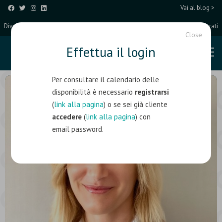
Vai al blog >
Diventa un Coach Partner
Entra/Registrati
Close
Effettua il login
Per consultare il calendario delle
disponibilità è necessario
registrarsi
(
link alla pagina
) o se sei già cliente
accedere
(
link alla pagina
) con
email password.