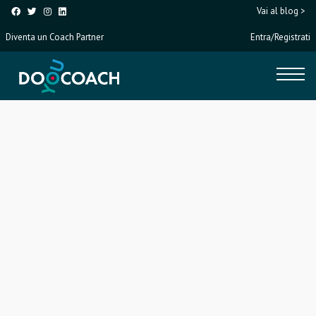
Vai al blog >
Diventa un Coach Partner
Entra/Registrati