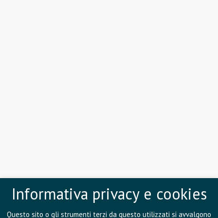
Informativa privacy e cookies
Questo sito o gli strumenti terzi da questo utilizzati si avvalgono