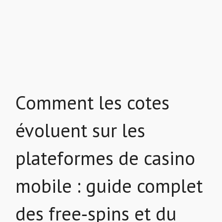
Comment les cotes
évoluent sur les
plateformes de casino
mobile : guide complet
des free‑spins et du