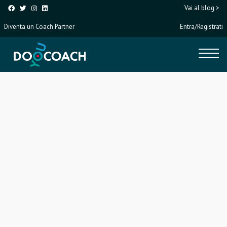
Vai al blog >
Diventa un Coach Partner
Entra/Registrati