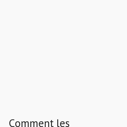
Comment les