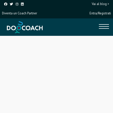
Vai al blog >
Diventa un Coach Partner
Entra/Registrati