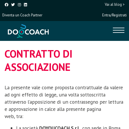
Vai al blog >
Diventa un Coach Partner
Entra/Registrati
CONTRATTO DI
ASSOCIAZIONE
La presente vale come proposta contrattuale da valere
ad ogni effetto di legge, una volta sottoscritta
attraverso l’apposizione di un contrassegno per lettura
e approvazione in calce alla presente pagina
web, tra:
La società
DOYOUCOACH S.r.l.
, con sede in Roma,