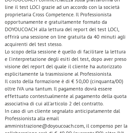
rispettare gli obblighi della formazione continua.
Il Professionista autorizza sin d’ora la società ad
line il test LOCI grazie ad un accordo con la società
Qualora venissero meno detti requisiti, il
accedere alla propria area personale in qualsiasi
proprietaria Cross Competence. Il Professionista
Professionista deve informarne immediatamente la
momento anche per gli aggiornamenti del proprio
opportunamente e gratuitamente formato da
società che provvede all’immediata cancellazione
profilo. La società, ove rilevasse a proprio
DOYOUCOACH alla lettura del report del test LOCI,
del Professionista stesso dalla piattaforma on line.
insindacabile giudizio, che i contenuti dell’area
offrirà una sessione on line gratuita da 40 minuti agli
La chiarezza e trasparenza devono
personale sono mendaci e/o incongrui e/o contrari
acquirenti del test stesso.
contraddistinguere la condotta professionale e ogni
al decoro e/o offensivi procede alla loro rimozione
Lo scopo della sessione è quello di facilitare la lettura
comunicazione dell’associato, sia con la società, sia
immediata, con espressa riserva di risarcimento del
e l’interpretazione degli esiti del test, dopo aver preso
tra professionista e utente, sia nei rapporti con
danno ulteriore. L’inserimento di contenuti mendaci
visione del report del quale il cliente ha autorizzato
Istituzioni e Enti.
e/o incongrui e/o offensivi e/o contrari al decoro
esplicitamente la trasmissione al Professionista.
Correttezza e segreto professionale
legittima il committente a risolvere il presente
Il costo della formazione è di € 50,00 (cinquanta/00)
Il Professionista non offre servizi di psicoterapia è
contratto per inadempimento, a seguito di semplice
oltre IVA una tantum. Il pagamento dovrà essere
tenuto ad un comportamento corretto ed
comunicazione da parte della società con
effettuato contestualmente al pagamento della quota
esemplare nei confronti dei clienti ed ogni altra
cancellazione immediata dalla piattaforma on line
associativa di cui all'articolo 2 del contratto.
persona con cui venga in contatto. Il confronto
senza restituzione della quota associativa
In caso di un cliente segnalato anticipatamente dal
professionale tra colleghi deve basarsi sulla lealtà,
eventualmente versata.
Professionista alla email
veridicità, conoscenza approfondita delle
Il Professionista dichiara di essere dotato di una
amministrazione@doyoucoach.com, il compenso per la
circostanze, elevata competenza professionale ed
connessione internet atta a garantire una qualità