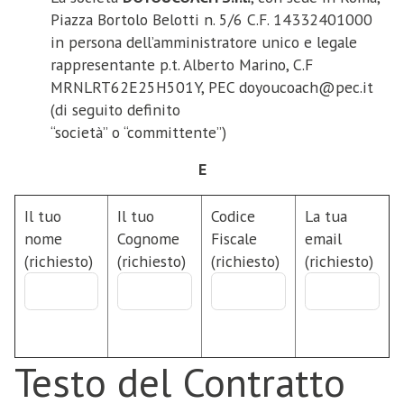
Piazza Bortolo Belotti n. 5/6 C.F. 14332401000
in persona dell’amministratore unico e legale
rappresentante p.t. Alberto Marino, C.F
MRNLRT62E25H501Y, PEC doyoucoach@pec.it
(di seguito definito
“società” o “committente”)
E
Il tuo
Il tuo
Codice
La tua
nome
Cognome
Fiscale
email
(richiesto)
(richiesto)
(richiesto)
(richiesto)
Testo del Contratto