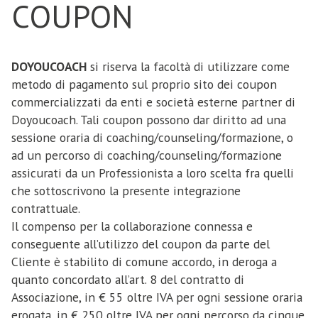
IVA l’anno da pagarsi entro il 15 gennaio dell’anno di
COUPON
riservatezza e di altre condizioni dell’accordo di
riferimento tramite bonifico sul conto bancario
coaching/counseling. La società richiede
della società. Il Professionista presta la propria
irreprensibilità di comportamento nei rapporti con
opera con la diligenza e professionalità richieste
il pubblico degli utenti. In nessun modo è permesso
DOYOUCOACH
si riserva la facoltà di utilizzare come
dalla natura dell’attività. La società non garantisce
di recare offesa e pregiudizio a comportamenti o a
metodo di pagamento sul proprio sito dei coupon
in alcun modo un numero minimo di clienti e/o di
credenze riconosciuti dalla coscienza civile. In
commercializzati da enti e società esterne partner di
sessioni di coaching, counseling e/o di servizi di
particolare, stabilirà limiti chiari, opportuni e
Doyoucoach. Tali coupon possono dar diritto ad una
formazione e sviluppo.
sensibili delle diversità culturali nel gestire la
sessione oraria di coaching/counseling/formazione, o
relazione.
ad un percorso di coaching/counseling/formazione
Articolo 3 - Modalità di svolgimento del coaching e
L’associato si impegna a rispettare il diritto del
assicurati da un Professionista a loro scelta fra quelli
del counseling
cliente di risolvere il rapporto di
che sottoscrivono la presente integrazione
Il Professionista si impegna a svolgere le attività on
coaching/counseling/formazione in qualsiasi
contrattuale.
line sulla piattaforma DOYOUCOACH nel rispetto
momento durante il percorso, fatte salve le
Il compenso per la collaborazione connessa e
del Codice Etico e di Condotta Professionale
disposizioni dell’accordo. Inoltre l’associato - qualora
conseguente all’utilizzo del coupon da parte del
riportato di seguito nella presente pagina del sito.
ritenga per motivi di competenza professionale, che
Cliente è stabilito di comune accordo, in deroga a
Ogni violazione del codice etico legittima il
gli utenti possano essere seguiti meglio da altri
quanto concordato all’art. 8 del contratto di
committente a risolvere il presente contratto per
professionisti - ne incoraggerà le nuove soluzioni.
Associazione, in € 55 oltre IVA per ogni sessione oraria
inadempimento, a seguito di semplice
Obblighi normativi
erogata, in € 250 oltre IVA per ogni percorso da cinque
comunicazione da parte della società con