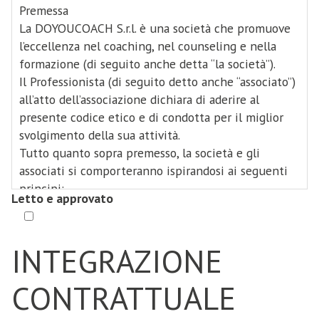
il Professionista con esclusione espressa di qualsiasi
Premessa
riferimento al rapporto di lavoro subordinato.
La DOYOUCOACH S.r.l. è una società che promuove
l’eccellenza nel coaching, nel counseling e nella
Tutto ciò premesso tra le parti si conviene e stipula
formazione (di seguito anche detta “la società”).
quanto segue:
Il Professionista (di seguito detto anche “associato”)
Articolo 1 – Premesse
all’atto dell’associazione dichiara di aderire al
Le premesse formano parte integrante e sostanziale
presente codice etico e di condotta per il miglior
di quanto di seguito specificato e precisato;
svolgimento della sua attività.
Tutto quanto sopra premesso, la società e gli
Articolo 2 – Attività e quota associativa alla
associati si comporteranno ispirandosi ai seguenti
piattaforma
principi:
L’attività di coaching, counseling e di formazione e
Letto e approvato
Etica L’associato si impegna a tenere un
sviluppo verrà svolta in piena autonomia con
comportamento, personale e professionale, retto e
esclusione di qualsiasi vincolo di subordinazione,
dignitoso nello svolgimento del proprio incarico.
INTEGRAZIONE
dal Professionista che abbia pagato la propria quota
Si impegna non fornire false informazioni su cosa
associativa annuale alla società.
gli utenti otterranno durante le sessioni di
CONTRATTUALE
Il Professionista si impegna a pagare la quota
coaching e a spiegare accuratamente la natura del
associativa è pari a € 120,00 (centoventi/00) oltre
servizio offerto, la natura ed i limiti della