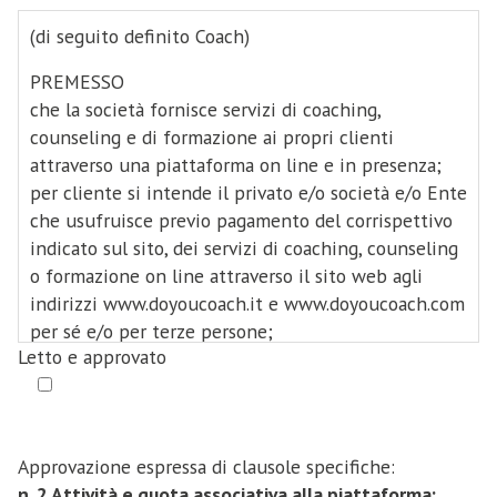
(di seguito definito Coach)
PREMESSO
che la società fornisce servizi di coaching,
counseling e di formazione ai propri clienti
attraverso una piattaforma on line e in presenza;
per cliente si intende il privato e/o società e/o Ente
che usufruisce previo pagamento del corrispettivo
indicato sul sito, dei servizi di coaching, counseling
o formazione on line attraverso il sito web agli
indirizzi www.doyoucoach.it e www.doyoucoach.com
per sé e/o per terze persone;
Letto e approvato
che la società svolge la sua attività in via
continuativa, avvalendosi della collaborazione di
figure professionali che esercitano il coaching, il
counseling e/o attività di formazione e sviluppo
Approvazione espressa di clausole specifiche:
delle persone e che siano associati alla piattaforma
n. 2 Attività e quota associativa alla piattaforma;