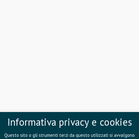
Informativa privacy e cookies
Questo sito o gli strumenti terzi da questo utilizzati si avvalgono