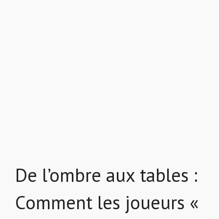
De l’ombre aux tables :
Comment les joueurs «