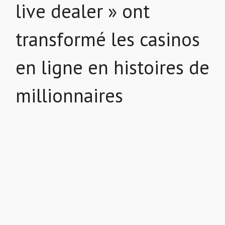
live dealer » ont
transformé les casinos
en ligne en histoires de
millionnaires