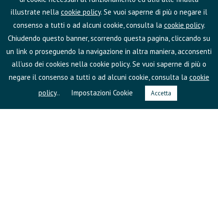
illustrate nella
cookie policy
. Se vuoi saperne di più o negare il
consenso a tutti o ad alcuni cookie, consulta la
cookie policy
.
Chiudendo questo banner, scorrendo questa pagina, cliccando su
un link o proseguendo la navigazione in altra maniera, acconsenti
all’uso dei cookies nella cookie policy. Se vuoi saperne di più o
negare il consenso a tutti o ad alcuni cookie, consulta la
cookie
policy
..
Impostazioni Cookie
Accetta