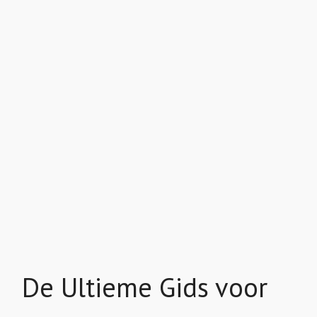
De Ultieme Gids voor