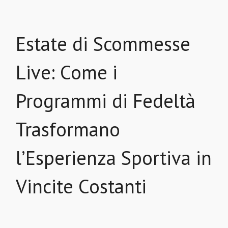
Estate di Scommesse
Live: Come i
Programmi di Fedeltà
Trasformano
l’Esperienza Sportiva in
Vincite Costanti