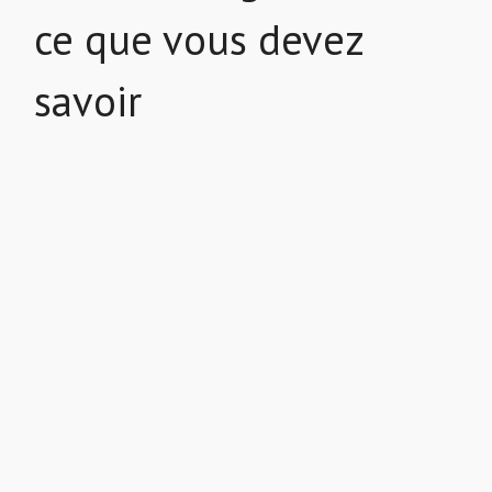
ce que vous devez
savoir