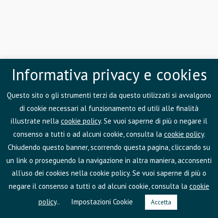
Informativa privacy e cookies
Questo sito o gli strumenti terzi da questo utilizzati si avvalgono
di cookie necessari al funzionamento ed utili alle finalità
illustrate nella
cookie policy
. Se vuoi saperne di più o negare il
consenso a tutti o ad alcuni cookie, consulta la
cookie policy
.
Chiudendo questo banner, scorrendo questa pagina, cliccando su
un link o proseguendo la navigazione in altra maniera, acconsenti
all’uso dei cookies nella cookie policy. Se vuoi saperne di più o
negare il consenso a tutti o ad alcuni cookie, consulta la
cookie
policy
..
Impostazioni Cookie
Accetta