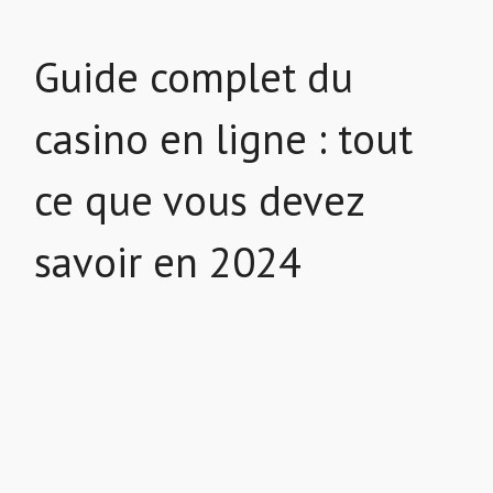
Guide complet du
casino en ligne : tout
ce que vous devez
savoir en 2024