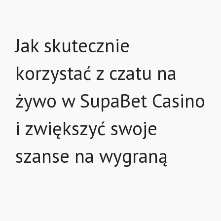
Jak skutecznie
korzystać z czatu na
żywo w SupaBet Casino
i zwiększyć swoje
szanse na wygraną