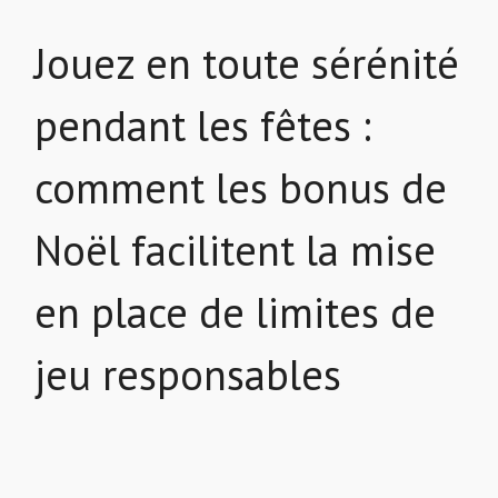
Jouez en toute sérénité
pendant les fêtes :
comment les bonus de
Noël facilitent la mise
en place de limites de
jeu responsables