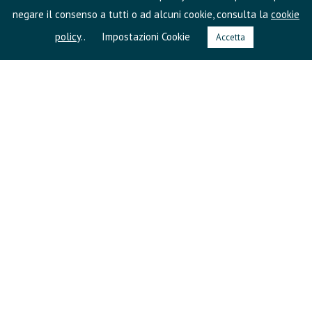
negare il consenso a tutti o ad alcuni cookie, consulta la
cookie
policy
..
Impostazioni Cookie
Accetta
Jouez en toute
sérénité pendant
les fêtes : comment