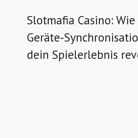
Slotmafia Casino: Wie
Geräte‑Synchronisati
dein Spielerlebnis re